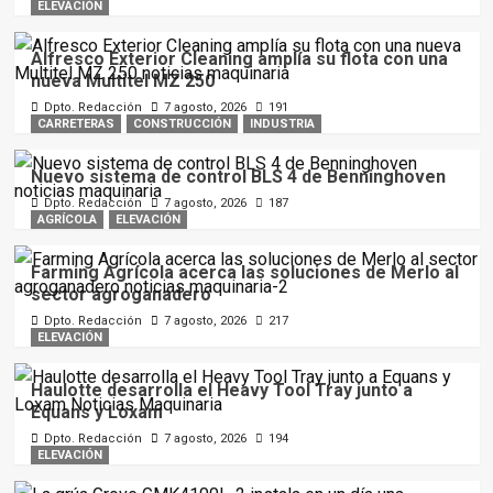
ELEVACIÓN
Alfresco Exterior Cleaning amplía su flota con una
nueva Multitel MZ 250
Dpto. Redacción
7 agosto, 2026
191
CARRETERAS
CONSTRUCCIÓN
INDUSTRIA
Nuevo sistema de control BLS 4 de Benninghoven
Dpto. Redacción
7 agosto, 2026
187
AGRÍCOLA
ELEVACIÓN
Farming Agrícola acerca las soluciones de Merlo al
sector agroganadero
Dpto. Redacción
7 agosto, 2026
217
ELEVACIÓN
Haulotte desarrolla el Heavy Tool Tray junto a
Equans y Loxam
Dpto. Redacción
7 agosto, 2026
194
ELEVACIÓN