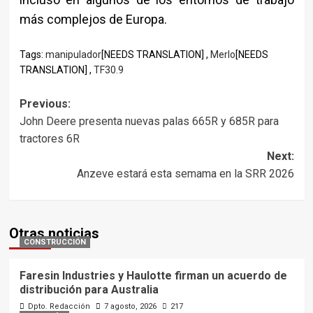
más complejos de Europa.
Tags:
manipulador
[NEEDS TRANSLATION] ,
Merlo
[NEEDS
TRANSLATION] ,
TF30.9
Post
Previous:
John Deere presenta nuevas palas 665R y 685R para
navigation
tractores 6R
Next:
Anzeve estará esta semama en la SRR 2026
Otras noticias
CONSTRUCCIÓN
Faresin Industries y Haulotte firman un acuerdo de
distribución para Australia
Dpto. Redacción
7 agosto, 2026
217