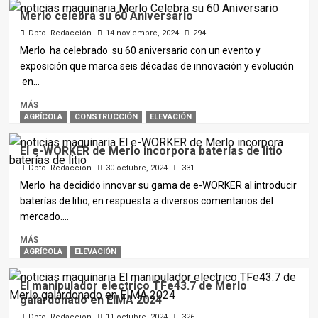
Merlo celebra su 60 Aniversario
Dpto. Redacción
14 noviembre, 2024
294
Merlo ha celebrado su 60 aniversario con un evento y
exposición que marca seis décadas de innovación y evolución
en...
MÁS
AGRÍCOLA
CONSTRUCCIÓN
ELEVACIÓN
El e-WORKER de Merlo incorpora baterías de litio
Dpto. Redacción
30 octubre, 2024
331
Merlo ha decidido innovar su gama de e-WORKER al introducir
baterías de litio, en respuesta a diversos comentarios del
mercado....
MÁS
AGRÍCOLA
ELEVACIÓN
El manipulador electrico TFe43.7 de Merlo
galardonado en EIMA 2024
Dpto. Redacción
11 octubre, 2024
326