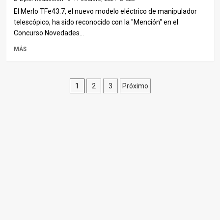
El Merlo TFe43.7, el nuevo modelo eléctrico de manipulador
telescópico, ha sido reconocido con la "Mención" en el
Concurso Novedades...
MÁS
Paginación
1
2
3
Próximo
de
entradas