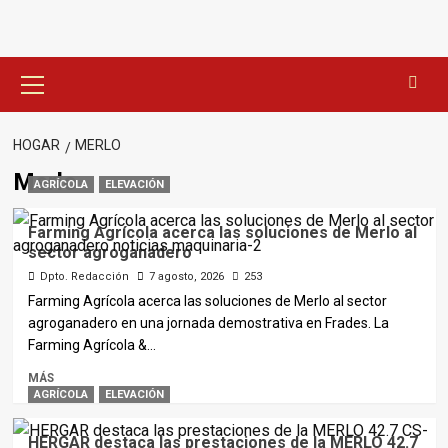
Menú
principal
HOGAR
MERLO
Merlo
AGRÍCOLA
ELEVACIÓN
Farming Agrícola acerca las soluciones de Merlo al
sector agroganadero
Dpto. Redacción
7 agosto, 2026
253
Farming Agrícola acerca las soluciones de Merlo al sector
agroganadero en una jornada demostrativa en Frades. La
Farming Agrícola &...
MÁS
AGRÍCOLA
ELEVACIÓN
HERGAR destaca las prestaciones de la MERLO 42.7