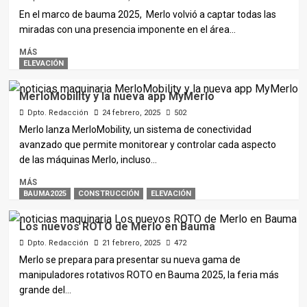
En el marco de bauma 2025, Merlo volvió a captar todas las
miradas con una presencia imponente en el área...
MÁS
ELEVACIÓN
MerloMobility y la nueva app MyMerlo
Dpto. Redacción
24 febrero, 2025
502
Merlo lanza MerloMobility, un sistema de conectividad
avanzado que permite monitorear y controlar cada aspecto
de las máquinas Merlo, incluso...
MÁS
BAUMA2025
CONSTRUCCIÓN
ELEVACIÓN
Los nuevos ROTO de Merlo en Bauma
Dpto. Redacción
21 febrero, 2025
472
Merlo se prepara para presentar su nueva gama de
manipuladores rotativos ROTO en Bauma 2025, la feria más
grande del...