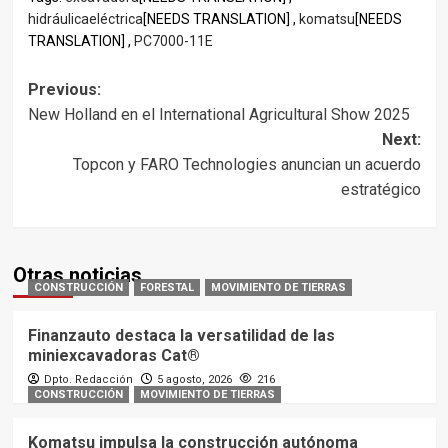
hidráulicaeléctrica
[NEEDS TRANSLATION] ,
komatsu
[NEEDS
TRANSLATION] ,
PC7000-11E
Post
Previous:
New Holland en el International Agricultural Show 2025
navigation
Next:
Topcon y FARO Technologies anuncian un acuerdo
estratégico
Otras noticias
CONSTRUCCIÓN
FORESTAL
MOVIMIENTO DE TIERRAS
Finanzauto destaca la versatilidad de las
miniexcavadoras Cat®
Dpto. Redacción
5 agosto, 2026
216
CONSTRUCCIÓN
MOVIMIENTO DE TIERRAS
Komatsu impulsa la construcción autónoma