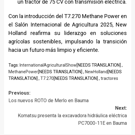
un tractor de 75 CV con transmisión eléctrica.
Con la introducción del T7.270 Methane Power en
el Salón Internacional de Agricultura 2025, New
Holland reafirma su liderazgo en soluciones
agrícolas sostenibles, impulsando la transición
hacia un futuro más limpio y eficiente.
Tags:
InternationalAgriculturalShow
[NEEDS TRANSLATION] ,
MethanePower
[NEEDS TRANSLATION] ,
NewHolland
[NEEDS
TRANSLATION] ,
T7.270
[NEEDS TRANSLATION] ,
tractores
Post
Previous:
Los nuevos ROTO de Merlo en Bauma
navigation
Next:
Komatsu presenta la excavadora hidráulica eléctrica
PC7000-11E en Bauma