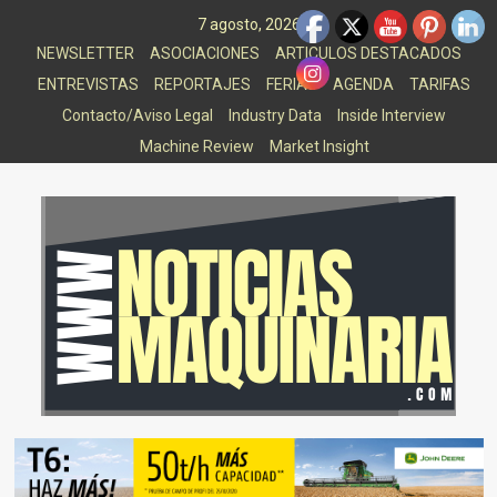
Saltar
7 agosto, 2026
al
NEWSLETTER
ASOCIACIONES
ARTICULOS DESTACADOS
contenido
ENTREVISTAS
REPORTAJES
FERIAS
AGENDA
TARIFAS
Contacto/Aviso Legal
Industry Data
Inside Interview
Machine Review
Market Insight