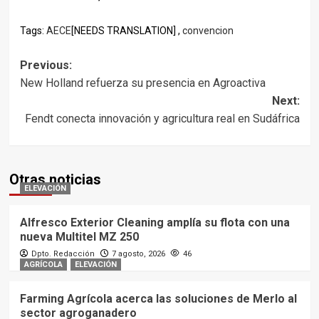
Tags:
AECE
[NEEDS TRANSLATION] ,
convencion
Post
Previous:
New Holland refuerza su presencia en Agroactiva
navigation
Next:
Fendt conecta innovación y agricultura real en Sudáfrica
Otras noticias
ELEVACIÓN
Alfresco Exterior Cleaning amplía su flota con una
nueva Multitel MZ 250
Dpto. Redacción
7 agosto, 2026
46
AGRÍCOLA
ELEVACIÓN
Farming Agrícola acerca las soluciones de Merlo al
sector agroganadero