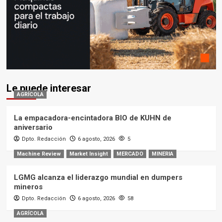
Le puede interesar
AGRÍCOLA
La empacadora-encintadora BIO de KUHN de
aniversario
Dpto. Redacción
6 agosto, 2026
5
Machine Review
Market Insight
MERCADO
MINERIA
LGMG alcanza el liderazgo mundial en dumpers
mineros
Dpto. Redacción
6 agosto, 2026
58
AGRÍCOLA