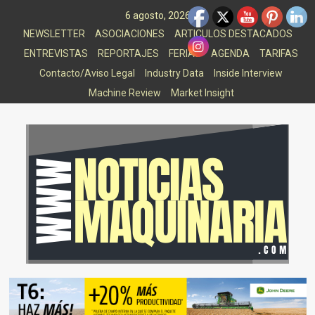
Saltar
6 agosto, 2026
al
NEWSLETTER
ASOCIACIONES
ARTICULOS DESTACADOS
contenido
ENTREVISTAS
REPORTAJES
FERIAS
AGENDA
TARIFAS
Contacto/Aviso Legal
Industry Data
Inside Interview
Machine Review
Market Insight