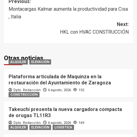
Post
Previous:
Montacargas Kalmar aumenta la productividad para Cisa
navigation
, Italia
Next:
HKL con HVAC CONSTRUCCIÓN
Otras noticias
ALQUILER
ELEVACIÓN
Plataforma articulada de Maquinza en la
restauración del Ayuntamiento de Zaragoza
Dpto. Redacción
6 agosto, 2026
152
CONSTRUCCIÓN
Takeuchi presenta la nueva cargadora compacta
de orugas TL11R3
Dpto. Redacción
6 agosto, 2026
169
ALQUILER
ELEVACIÓN
LOGISTICA