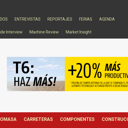
ADOS
ENTREVISTAS
REPORTAJES
FERIAS
AGENDA
ide Interview
Machine Review
Market Insight
IOMASA
CARRETERAS
COMPONENTES
CONSTRUC