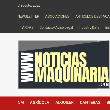
Saltar
7 agosto, 2026
al
contenido
NEWSLETTER
ASOCIACIONES
ARTICULOS DESTAC
TARIFAS
Contacto/Aviso Legal
Industry Data
Ins
NM
AGRÍCOLA
ALQUILER
CANTERAS
B