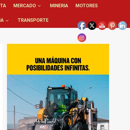
NTA
MERCADO
MINERIA
MOTORES
IA
TRANSPORTE