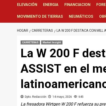
ELEVACIÓN
ENERGIA
FINANCIACION
FORE
MOVIMIENTO DE TIERRAS
NEUMÁTICOS
OBR
HOGAR
CARRETERAS
LA W 200 F DESTACA CON MILL
CARRETERAS
Market Insight
La W 200 F des
ASSIST en el m
latinoamerican
Dpto. Redacción
14 mayo, 2026
645
La fresadora Wirtgen W 200 F refuerza su pre