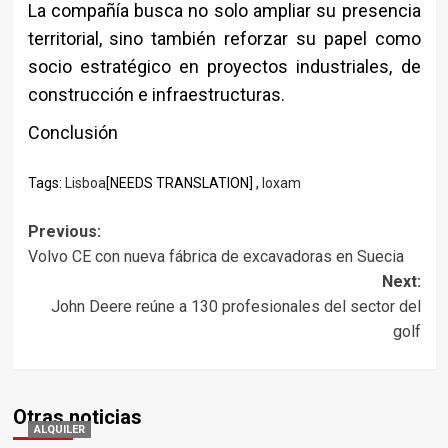
La compañía busca no solo ampliar su presencia
territorial, sino también reforzar su papel como
socio estratégico en proyectos industriales, de
construcción e infraestructuras.
Conclusión
Tags:
Lisboa
[NEEDS TRANSLATION] ,
loxam
Post
Previous:
Volvo CE con nueva fábrica de excavadoras en Suecia
navigation
Next:
John Deere reúne a 130 profesionales del sector del
golf
Otras noticias
ALQUILER