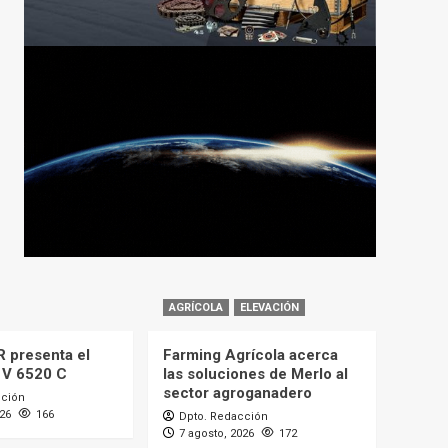
AGRÍCOLA
ELEVACIÓN
 presenta el
Farming Agrícola acerca
 V 6520 C
las soluciones de Merlo al
sector agroganadero
cción
026
166
Dpto. Redacción
7 agosto, 2026
172