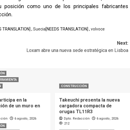
 su posición como uno de los principales fabricantes
cción.
S TRANSLATION] ,
Suecia
[NEEDS TRANSLATION] ,
volvoce
Next:
Loxam abre una nueva sede estratégica en Lisboa
IÓN
RRAMIENTA
N
CONSTRUCCIÓN
ticipa en la
Takeuchi presenta la nueva
ción de un muro en
cargadora compacta de
orugas TL11R3
cción
6 agosto, 2026
Dpto. Redacción
6 agosto, 2026
212
IÓN