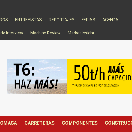
ADOS
ENTREVISTAS
REPORTAJES
FERIAS
AGENDA
ide Interview
Machine Review
Market Insight
IOMASA
CARRETERAS
COMPONENTES
CONSTRUC