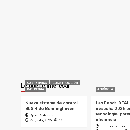
CARRETERAS
CONSTRUCCIÓN
Le puede interesar
INDUSTRIA
AGRÍCOLA
Nuevo sistema de control
Las Fendt IDEAL 
BLS 4 de Benninghoven
cosecha 2026 c
tecnología, pote
Dpto. Redacción
eficiencia
7 agosto, 2026
10
Dpto. Redacción