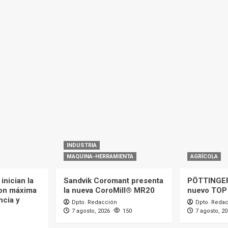
INDUSTRIA
MAQUINA-HERRAMIENTA
AGRÍCOLA
inician la
Sandvik Coromant presenta
PÖTTINGER
on máxima
la nueva CoroMill® MR20
nuevo TOP
ncia y
Dpto. Redacción
Dpto. Reda
7 agosto, 2026
150
7 agosto, 2