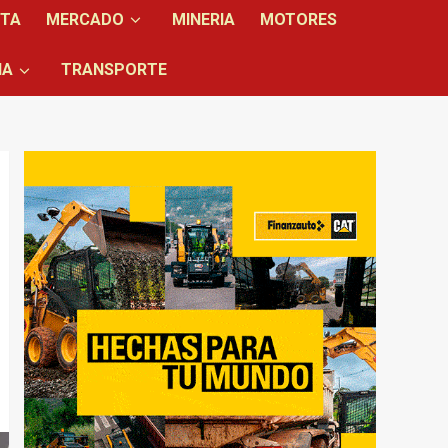
NTA
MERCADO
MINERIA
MOTORES
IA
TRANSPORTE