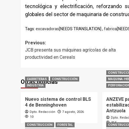
tecnológica y electrificación, reforzando
globales del sector de maquinaria de constru
Tags:
excavadoras
[NEEDS TRANSLATION] ,
fabrica
[NEED
Post
Previous:
JCB presenta sus máquinas agrícolas de alta
navigation
productividad en Cereals
CONSTRUCC
CARRETERAS
CONSTRUCCIÓN
MAQUINA-HE
Otras noticias
INDUSTRIA
PERFORACIO
Nuevo sistema de control BLS
ANZEVE par
4 de Benninghoven
estabiliza
Antzuola
Dpto. Redacción
7 agosto, 2026
10
Dpto. Reda
314
CONSTRUCCIÓN
FORESTAL
CONSTRUCC