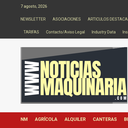
Saltar
7 agosto, 2026
al
contenido
NEWSLETTER
ASOCIACIONES
ARTICULOS DESTAC
TARIFAS
Contacto/Aviso Legal
Industry Data
Ins
NM
AGRÍCOLA
ALQUILER
CANTERAS
B