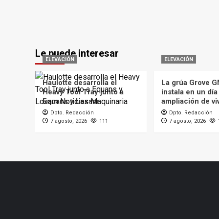
Le puede interesar
ELEVACIÓN
ELEVACIÓN
Haulotte desarrolla el
La grúa Grove 
Heavy Tool Tray junto a
instala en un día
Equans y Loxam
ampliación de vi
Dpto. Redacción
Dpto. Redacción
7 agosto, 2026
111
7 agosto, 2026