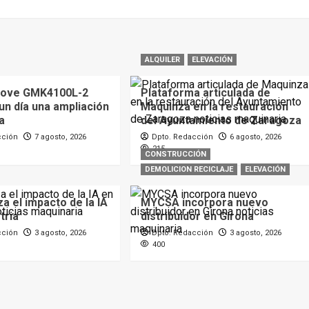
ALQUILER
ELEVACIÓN
rove GMK4100L-2
Plataforma articulada de
 un día una ampliación
Maquinza en la restauración
a
del Ayuntamiento de Zaragoza
cción
7 agosto, 2026
Dpto. Redacción
6 agosto, 2026
215
CONSTRUCCIÓN
DEMOLICION RECICLAJE
ELEVACIÓN
a el impacto de la IA
MYCSA incorpora nuevo
tria
distribuidor en Girona
cción
3 agosto, 2026
Dpto. Redacción
3 agosto, 2026
400