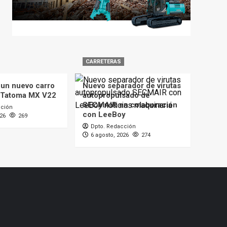
CARRETERAS
 un nuevo carro
Nuevo separador de virutas
 Tatoma MX V22
autopropulsado de
SECMAIR en colaboración
cción
con LeeBoy
026
269
Dpto. Redacción
6 agosto, 2026
274