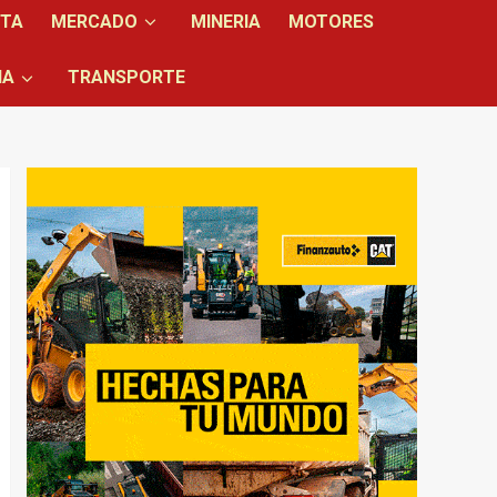
NTA
MERCADO
MINERIA
MOTORES
IA
TRANSPORTE