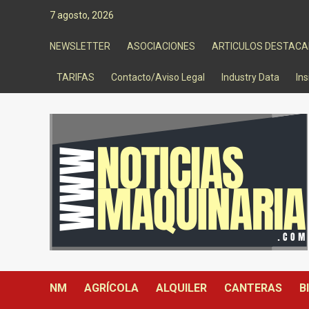
Saltar
7 agosto, 2026
al
contenido
NEWSLETTER
ASOCIACIONES
ARTICULOS DESTAC
TARIFAS
Contacto/Aviso Legal
Industry Data
Ins
NM
AGRÍCOLA
ALQUILER
CANTERAS
B