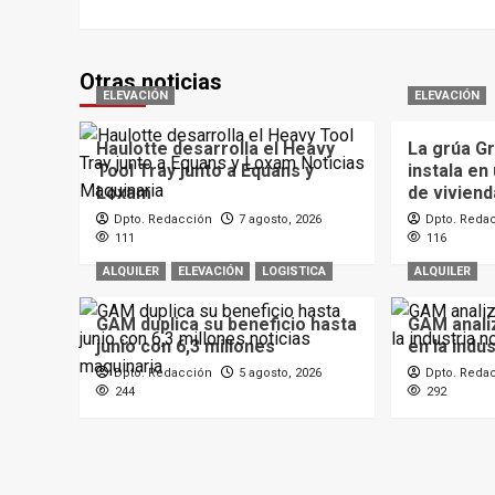
Otras noticias
ELEVACIÓN
ELEVACIÓN
Haulotte desarrolla el Heavy
La grúa G
Tool Tray junto a Equans y
instala en
Loxam
de viviend
Dpto. Redacción
7 agosto, 2026
Dpto. Reda
111
116
ALQUILER
ELEVACIÓN
LOGISTICA
ALQUILER
GAM duplica su beneficio hasta
GAM analiz
junio con 6,3 millones
en la indus
Dpto. Redacción
5 agosto, 2026
Dpto. Reda
244
292