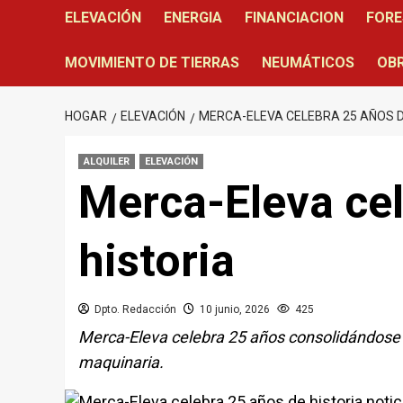
ELEVACIÓN
ENERGIA
FINANCIACION
FORE
MOVIMIENTO DE TIERRAS
NEUMÁTICOS
OBR
HOGAR
ELEVACIÓN
MERCA-ELEVA CELEBRA 25 AÑOS D
ALQUILER
ELEVACIÓN
Merca-Eleva ce
historia
Dpto. Redacción
10 junio, 2026
425
Merca-Eleva celebra 25 años consolidándose 
maquinaria.