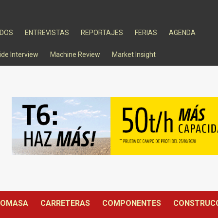
ADOS
ENTREVISTAS
REPORTAJES
FERIAS
AGENDA
ide Interview
Machine Review
Market Insight
IOMASA
CARRETERAS
COMPONENTES
CONSTRUC