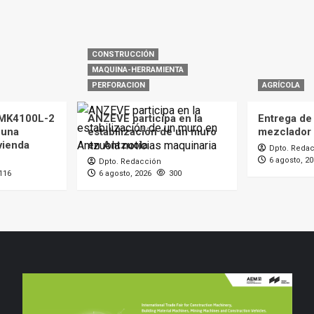
CONSTRUCCIÓN
MAQUINA-HERRAMIENTA
PERFORACION
AGRÍCOLA
GMK4100L-2
ANZEVE participa en la
Entrega de
 una
estabilización de un muro
mezclador
vienda
en Antzuola
Dpto. Reda
6 agosto, 2
Dpto. Redacción
116
6 agosto, 2026
300