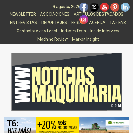
Saltar
9 agosto, 2026
al
NEWSLETTER
ASOCIACIONES
ARTICULOS DESTACADOS
contenido
ENTREVISTAS
REPORTAJES
FERIAS
AGENDA
TARIFAS
Contacto/Aviso Legal
Industry Data
Inside Interview
Machine Review
Market Insight