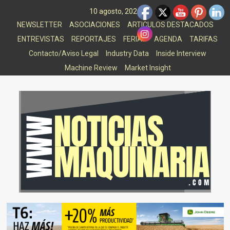
Saltar
10 agosto, 2026
al
NEWSLETTER
ASOCIACIONES
ARTICULOS DESTACADOS
contenido
ENTREVISTAS
REPORTAJES
FERIAS
AGENDA
TARIFAS
Contacto/Aviso Legal
Industry Data
Inside Interview
Machine Review
Market Insight