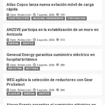
Atlas Copco lanza nueva estación móvil de carga
rápida
Dpto. Redacción
7 agosto, 2026
109
CONSTRUCCIÓN
MAQUINA-HERRAMIENTA
PERFORACION
ANZEVE participa en la estabilización de un muro en
Antzuola
Dpto. Redacción
6 agosto, 2026
313
ENERGIA
GRUPOS
Genesal Energy garantiza suministro eléctrico en
hospital británico
Dpto. Redacción
5 agosto, 2026
280
INDUSTRIA
MOTORES
WEG agiliza la selección de reductores con Gear
ProSelect
Dpto. Redacción
5 agosto, 2026
204
ALQUILER
ENERGIA
GRUPOS
Alayan Events garantiza el suministro eléctrico en