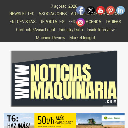
Saltar
7 agosto, 2026
al
NEWSLETTER
ASOCIACIONES
ARTICULOS DESTACADOS
contenido
ENTREVISTAS
REPORTAJES
FERIAS
AGENDA
TARIFAS
Contacto/Aviso Legal
Industry Data
Inside Interview
Machine Review
Market Insight