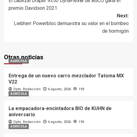
El cabezal Draper 9350 DynaFlex® de AGCO gana el
navigation
premio Davidson 2021
Next:
Liebherr Powerbloc demuestra su valor en el bombeo
de hormigón
Otras noticias
AGRÍCOLA
Entrega de un nuevo carro mezclador Tatoma MX
V22
Dpto. Redacción
6 agosto, 2026
193
AGRÍCOLA
La empacadora-encintadora BIO de KUHN de
aniversario
Dpto. Redacción
6 agosto, 2026
195
AGRÍCOLA