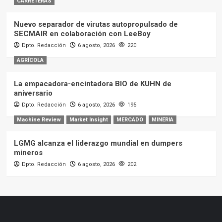
CARRETERAS
Nuevo separador de virutas autopropulsado de
SECMAIR en colaboración con LeeBoy
Dpto. Redacción
6 agosto, 2026
220
AGRÍCOLA
La empacadora-encintadora BIO de KUHN de
aniversario
Dpto. Redacción
6 agosto, 2026
195
Machine Review
Market Insight
MERCADO
MINERIA
LGMG alcanza el liderazgo mundial en dumpers
mineros
Dpto. Redacción
6 agosto, 2026
202