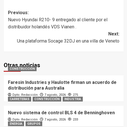
Post
Previous:
Nuevo Hyundai R210- 9 entregado al cliente por el
navigation
distribuidor holandés VDS Vianen .
Next:
Una plataforma Socage 32DJ en una villa de Veneto
Otras noticias
CONSTRUCCIÓN
Faresin Industries y Haulotte firman un acuerdo de
distribución para Australia
Dpto. Redacción
7 agosto, 2026
275
CARRETERAS
CONSTRUCCIÓN
INDUSTRIA
Nuevo sistema de control BLS 4 de Benninghoven
Dpto. Redacción
7 agosto, 2026
233
ENERGIA
GRUPOS