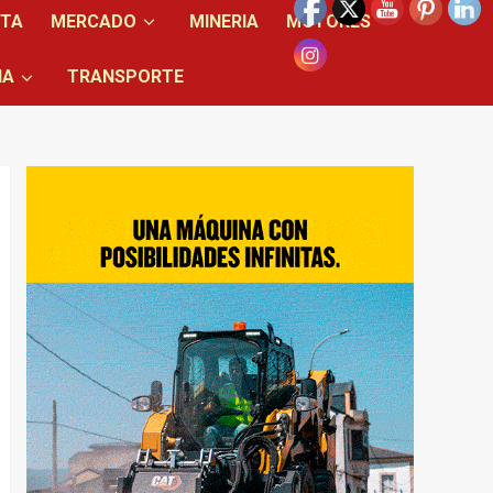
NTA
MERCADO
MINERIA
MOTORES
IA
TRANSPORTE