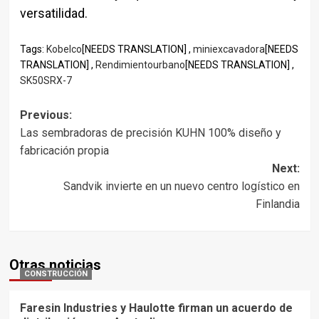
versatilidad.
Tags:
Kobelco
[NEEDS TRANSLATION] ,
miniexcavadora
[NEEDS
TRANSLATION] ,
Rendimientourbano
[NEEDS TRANSLATION] ,
SK50SRX-7
Post
Previous:
Las sembradoras de precisión KUHN 100% diseño y
navigation
fabricación propia
Next:
Sandvik invierte en un nuevo centro logístico en
Finlandia
Otras noticias
CONSTRUCCIÓN
Faresin Industries y Haulotte firman un acuerdo de