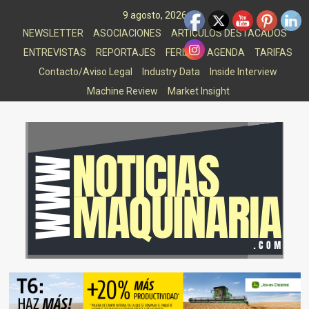
Saltar
9 agosto, 2026
al
NEWSLETTER
ASOCIACIONES
ARTICULOS DESTACADOS
contenido
ENTREVISTAS
REPORTAJES
FERIAS
AGENDA
TARIFAS
Contacto/Aviso Legal
Industry Data
Inside Interview
Machine Review
Market Insight