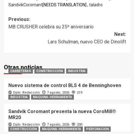
SandvikCoromant
[NEEDS TRANSLATION] ,
taladro
Post
Previous:
MB CRUSHER celebra su 25º aniversario
navigation
Next:
Lars Schulman, nuevo CEO de Dinolift
Otras noticias
CARRETERAS
CONSTRUCCIÓN
INDUSTRIA
Nuevo sistema de control BLS 4 de Benninghoven
Dpto. Redacción
7 agosto, 2026
219
INDUSTRIA
MAQUINA-HERRAMIENTA
Sandvik Coromant presenta la nueva CoroMill®
MR20
Dpto. Redacción
7 agosto, 2026
200
CONSTRUCCIÓN
MAQUINA-HERRAMIENTA
PERFORACION