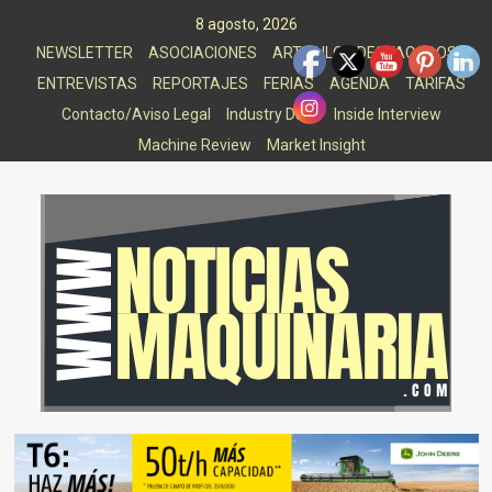
Saltar
8 agosto, 2026
al
NEWSLETTER
ASOCIACIONES
ARTICULOS DESTACADOS
contenido
ENTREVISTAS
REPORTAJES
FERIAS
AGENDA
TARIFAS
Contacto/Aviso Legal
Industry Data
Inside Interview
Machine Review
Market Insight