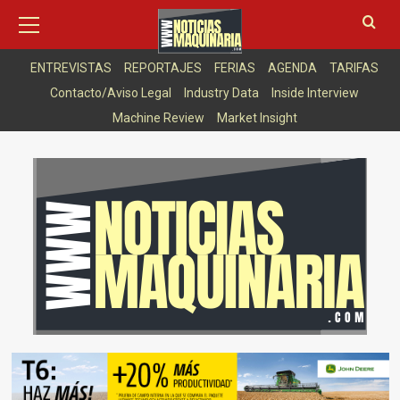
Saltar
Menú
6 agosto, 2026
principal
al
NEWSLETTER
ASOCIACIONES
ARTICULOS DESTACADOS
contenido
ENTREVISTAS
REPORTAJES
FERIAS
AGENDA
TARIFAS
Contacto/Aviso Legal
Industry Data
Inside Interview
Machine Review
Market Insight