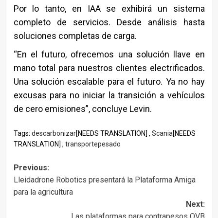
Por lo tanto, en IAA se exhibirá un sistema
completo de servicios. Desde análisis hasta
soluciones completas de carga.
“En el futuro, ofrecemos una solución llave en
mano total para nuestros clientes electrificados.
Una solución escalable para el futuro. Ya no hay
excusas para no iniciar la transición a vehículos
de cero emisiones”, concluye Levin.
Tags:
descarbonizar
[NEEDS TRANSLATION] ,
Scania
[NEEDS
TRANSLATION] ,
transportepesado
Post
Previous:
Lleidadrone Robotics presentará la Plataforma Amiga
navigation
para la agricultura
Next:
Las plataformas para contrapesos OVB