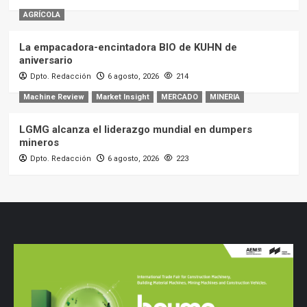
AGRÍCOLA
La empacadora-encintadora BIO de KUHN de
aniversario
Dpto. Redacción
6 agosto, 2026
214
Machine Review
Market Insight
MERCADO
MINERIA
LGMG alcanza el liderazgo mundial en dumpers
mineros
Dpto. Redacción
6 agosto, 2026
223