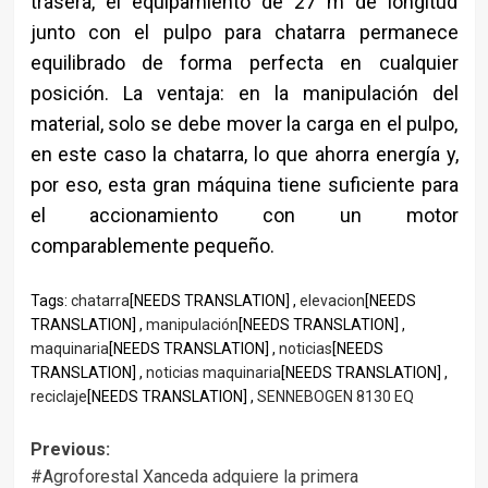
trasera, el equipamiento de 27 m de longitud
junto con el pulpo para chatarra permanece
equilibrado de forma perfecta en cualquier
posición. La ventaja: en la manipulación del
material, solo se debe mover la carga en el pulpo,
en este caso la chatarra, lo que ahorra energía y,
por eso, esta gran máquina tiene suficiente para
el accionamiento con un motor
comparablemente pequeño.
Tags:
chatarra
[NEEDS TRANSLATION] ,
elevacion
[NEEDS
TRANSLATION] ,
manipulación
[NEEDS TRANSLATION] ,
maquinaria
[NEEDS TRANSLATION] ,
noticias
[NEEDS
TRANSLATION] ,
noticias maquinaria
[NEEDS TRANSLATION] ,
reciclaje
[NEEDS TRANSLATION] ,
SENNEBOGEN 8130 EQ
Post
Previous:
#Agroforestal Xanceda adquiere la primera