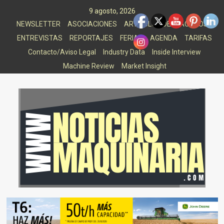
Saltar
9 agosto, 2026
al
NEWSLETTER
ASOCIACIONES
ARTICULOS DESTACADOS
contenido
ENTREVISTAS
REPORTAJES
FERIAS
AGENDA
TARIFAS
Contacto/Aviso Legal
Industry Data
Inside Interview
Machine Review
Market Insight