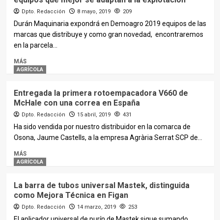
Dpto. Redacción
8 mayo, 2019
209
Durán Maquinaria expondrá en Demoagro 2019 equipos de las
marcas que distribuye y como gran novedad, encontraremos
en la parcela...
MÁS
AGRÍCOLA
Entregada la primera rotoempacadora V660 de
McHale con una correa en España
Dpto. Redacción
15 abril, 2019
431
Ha sido vendida por nuestro distribuidor en la comarca de
Osona, Jaume Castells, a la empresa Agrària Serrat SCP de...
MÁS
AGRÍCOLA
La barra de tubos universal Mastek, distinguida
como Mejora Técnica en Figan
Dpto. Redacción
14 marzo, 2019
253
El aplicador universal de purín de Mastek sigue sumando