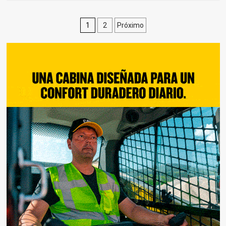
Paginación
1
2
Próximo
de
entradas