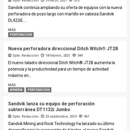
Dpto. Redacción
9 marzo, 2021
375
Sandvik continúa ampliando su oferta de equipos con la nueva
perforadora de pozo largo con martillo en cabeza Sandvik
DL422iE....
MÁS
PERFORACION
Nueva perforadora direccional Ditch Witch® JT28
Dpto. Redacción
18 febrero, 2021
349
El nuevo taladro direccional Ditch Witch® JT28 aumenta la
potencia y la productividad para un tiempo de actividad
máximo en...
MÁS
MINERIA
PERFORACION
Sandvik lanza su equipo de perforación
subterránea DT1132i Jumbo
Dpto. Redacción
25 septiembre, 2019
967
Sandvik Mining and Rock Technology ha lanzado su último