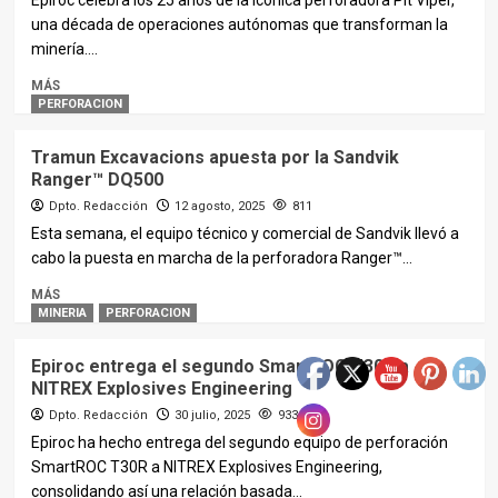
Epiroc celebra los 25 años de la icónica perforadora Pit Viper,
una década de operaciones autónomas que transforman la
minería....
MÁS
PERFORACION
Tramun Excavacions apuesta por la Sandvik
Ranger™ DQ500
Dpto. Redacción
12 agosto, 2025
811
Esta semana, el equipo técnico y comercial de Sandvik llevó a
cabo la puesta en marcha de la perforadora Ranger™...
MÁS
MINERIA
PERFORACION
Epiroc entrega el segundo SmartROC T30R a
NITREX Explosives Engineering
Dpto. Redacción
30 julio, 2025
933
Epiroc ha hecho entrega del segundo equipo de perforación
SmartROC T30R a NITREX Explosives Engineering,
consolidando así una relación basada...