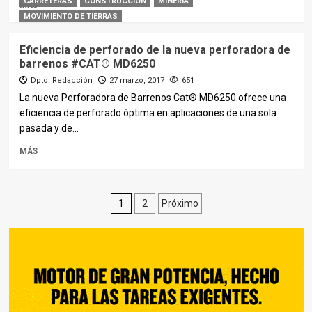
CARRETERAS
CONSTRUCCIÓN
MINERIA
MÁS
MOVIMIENTO DE TIERRAS
Eficiencia de perforado de la nueva perforadora de
barrenos #CAT® MD6250
Dpto. Redacción
27 marzo, 2017
651
La nueva Perforadora de Barrenos Cat® MD6250 ofrece una
eficiencia de perforado óptima en aplicaciones de una sola
pasada y de...
MÁS
Paginación
1
2
Próximo
de
entradas