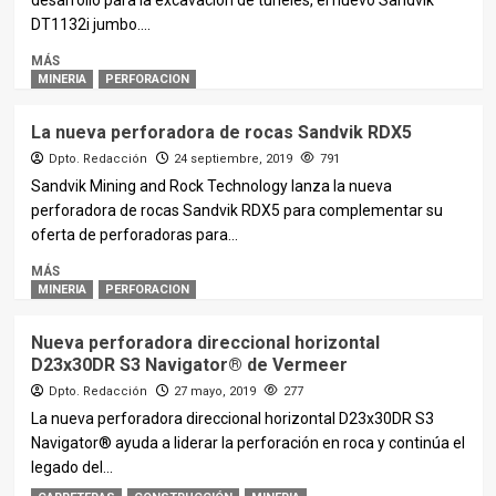
desarrollo para la excavación de túneles, el nuevo Sandvik
DT1132i jumbo....
MÁS
MINERIA
PERFORACION
La nueva perforadora de rocas Sandvik RDX5
Dpto. Redacción
24 septiembre, 2019
791
Sandvik Mining and Rock Technology lanza la nueva
perforadora de rocas Sandvik RDX5 para complementar su
oferta de perforadoras para...
MÁS
MINERIA
PERFORACION
Nueva perforadora direccional horizontal
D23x30DR S3 Navigator® de Vermeer
Dpto. Redacción
27 mayo, 2019
277
La nueva perforadora direccional horizontal D23x30DR S3
Navigator® ayuda a liderar la perforación en roca y continúa el
legado del...