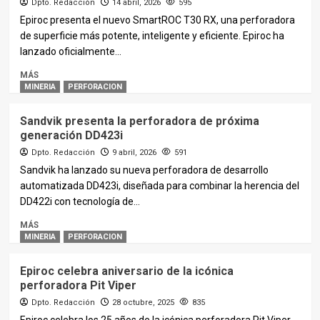
Dpto. Redacción
14 abril, 2026
595
Epiroc presenta el nuevo SmartROC T30 RX, una perforadora
de superficie más potente, inteligente y eficiente. Epiroc ha
lanzado oficialmente...
MÁS
MINERIA
PERFORACION
Sandvik presenta la perforadora de próxima
generación DD423i
Dpto. Redacción
9 abril, 2026
591
Sandvik ha lanzado su nueva perforadora de desarrollo
automatizada DD423i, diseñada para combinar la herencia del
DD422i con tecnología de...
MÁS
MINERIA
PERFORACION
Epiroc celebra aniversario de la icónica
perforadora Pit Viper
Dpto. Redacción
28 octubre, 2025
835