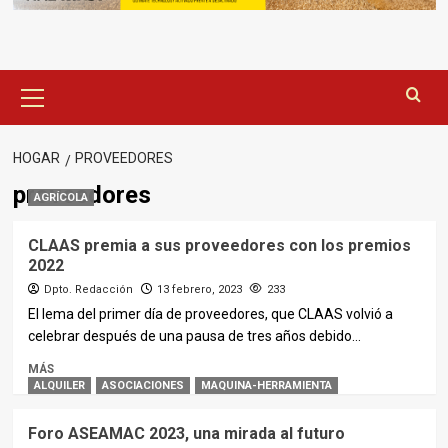
Menú
principal
HOGAR
PROVEEDORES
proveedores
AGRÍCOLA
CLAAS premia a sus proveedores con los premios
2022
Dpto. Redacción
13 febrero, 2023
233
El lema del primer día de proveedores, que CLAAS volvió a
celebrar después de una pausa de tres años debido...
MÁS
ALQUILER
ASOCIACIONES
MAQUINA-HERRAMIENTA
Foro ASEAMAC 2023, una mirada al futuro