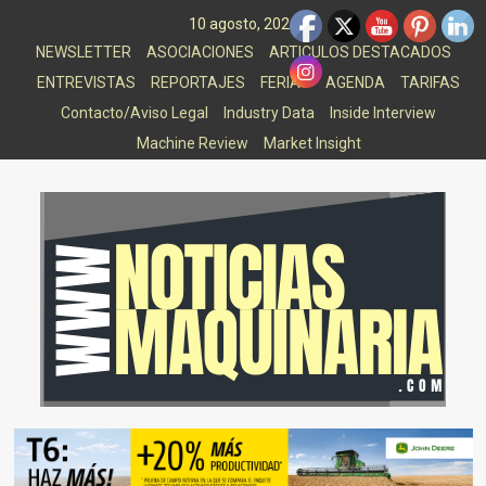
Saltar
10 agosto, 2026
al
NEWSLETTER
ASOCIACIONES
ARTICULOS DESTACADOS
contenido
ENTREVISTAS
REPORTAJES
FERIAS
AGENDA
TARIFAS
Contacto/Aviso Legal
Industry Data
Inside Interview
Machine Review
Market Insight