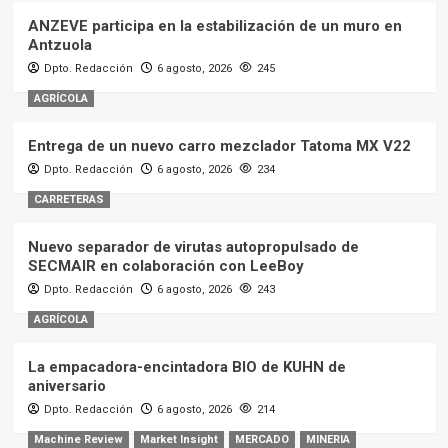
ANZEVE participa en la estabilización de un muro en
Antzuola
Dpto. Redacción
6 agosto, 2026
245
AGRÍCOLA
Entrega de un nuevo carro mezclador Tatoma MX V22
Dpto. Redacción
6 agosto, 2026
234
CARRETERAS
Nuevo separador de virutas autopropulsado de
SECMAIR en colaboración con LeeBoy
Dpto. Redacción
6 agosto, 2026
243
AGRÍCOLA
La empacadora-encintadora BIO de KUHN de
aniversario
Dpto. Redacción
6 agosto, 2026
214
Machine Review
Market Insight
MERCADO
MINERIA