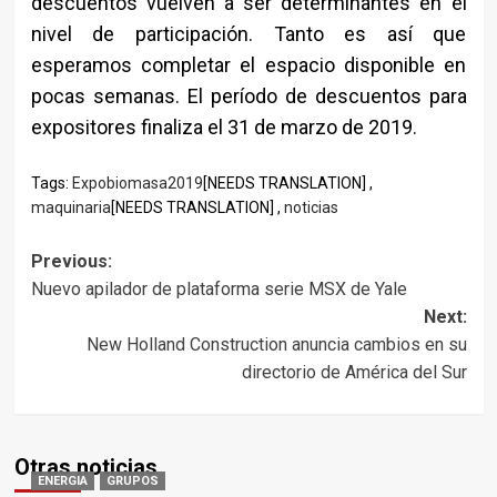
descuentos vuelven a ser determinantes en el
nivel de participación. Tanto es así que
esperamos completar el espacio disponible en
pocas semanas. El período de descuentos para
expositores finaliza el 31 de marzo de 2019.
Tags:
Expobiomasa2019
[NEEDS TRANSLATION] ,
maquinaria
[NEEDS TRANSLATION] ,
noticias
Post
Previous:
Nuevo apilador de plataforma serie MSX de Yale
navigation
Next:
New Holland Construction anuncia cambios en su
directorio de América del Sur
Otras noticias
ENERGIA
GRUPOS