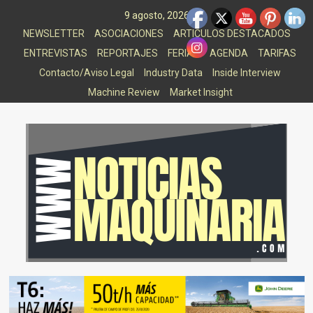
Saltar
9 agosto, 2026
al
NEWSLETTER
ASOCIACIONES
ARTICULOS DESTACADOS
contenido
ENTREVISTAS
REPORTAJES
FERIAS
AGENDA
TARIFAS
Contacto/Aviso Legal
Industry Data
Inside Interview
Machine Review
Market Insight