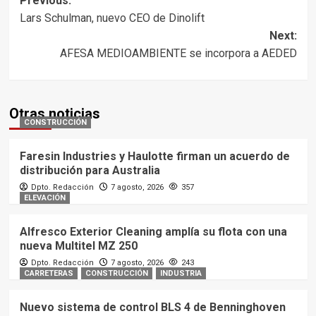
Post
Previous:
Lars Schulman, nuevo CEO de Dinolift
navigation
Next:
AFESA MEDIOAMBIENTE se incorpora a AEDED
Otras noticias
CONSTRUCCIÓN
Faresin Industries y Haulotte firman un acuerdo de
distribución para Australia
Dpto. Redacción
7 agosto, 2026
357
ELEVACIÓN
Alfresco Exterior Cleaning amplía su flota con una
nueva Multitel MZ 250
Dpto. Redacción
7 agosto, 2026
243
CARRETERAS
CONSTRUCCIÓN
INDUSTRIA
Nuevo sistema de control BLS 4 de Benninghoven