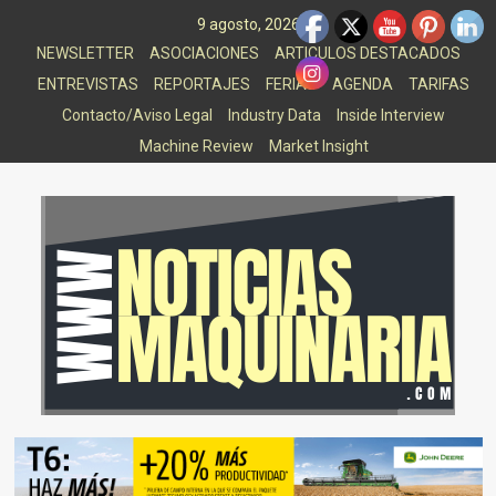
Saltar
9 agosto, 2026
al
NEWSLETTER
ASOCIACIONES
ARTICULOS DESTACADOS
contenido
ENTREVISTAS
REPORTAJES
FERIAS
AGENDA
TARIFAS
Contacto/Aviso Legal
Industry Data
Inside Interview
Machine Review
Market Insight