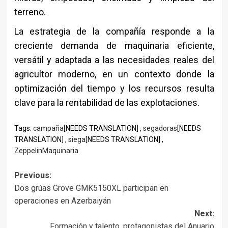
terreno.
La estrategia de la compañía responde a la
creciente demanda de maquinaria eficiente,
versátil y adaptada a las necesidades reales del
agricultor moderno, en un contexto donde la
optimización del tiempo y los recursos resulta
clave para la rentabilidad de las explotaciones.
Tags:
campaña
[NEEDS TRANSLATION] ,
segadoras
[NEEDS
TRANSLATION] ,
siega
[NEEDS TRANSLATION] ,
ZeppelinMaquinaria
Post
Previous:
Dos grúas Grove GMK5150XL participan en
navigation
operaciones en Azerbaiyán
Next:
Formación y talento, protagonistas del Anuario