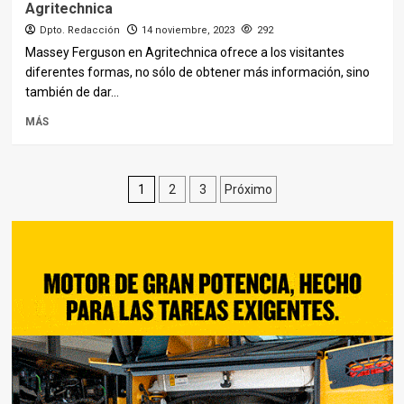
Agritechnica
Dpto. Redacción
14 noviembre, 2023
292
Massey Ferguson en Agritechnica ofrece a los visitantes
diferentes formas, no sólo de obtener más información, sino
también de dar...
MÁS
Paginación
1
2
3
Próximo
de
entradas