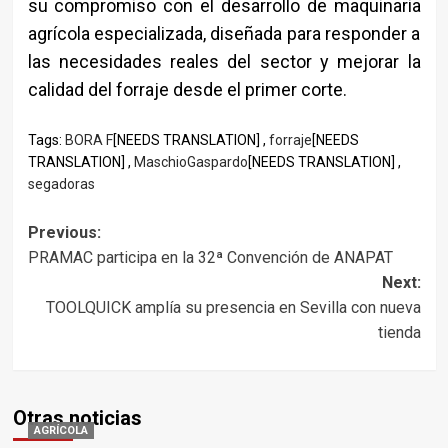
su compromiso con el desarrollo de maquinaria
agrícola especializada, diseñada para responder a
las necesidades reales del sector y mejorar la
calidad del forraje desde el primer corte.
Tags:
BORA F
[NEEDS TRANSLATION] ,
forraje
[NEEDS
TRANSLATION] ,
MaschioGaspardo
[NEEDS TRANSLATION] ,
segadoras
Post
Previous:
PRAMAC participa en la 32ª Convención de ANAPAT
navigation
Next:
TOOLQUICK amplía su presencia en Sevilla con nueva
tienda
Otras noticias
AGRÍCOLA