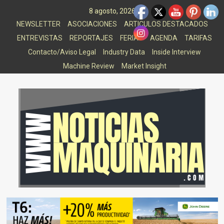
Saltar
8 agosto, 2026
al
NEWSLETTER
ASOCIACIONES
ARTICULOS DESTACADOS
contenido
ENTREVISTAS
REPORTAJES
FERIAS
AGENDA
TARIFAS
Contacto/Aviso Legal
Industry Data
Inside Interview
Machine Review
Market Insight