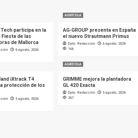
AGRÍCOLA
Tech participa en la
AG-GROUP presenta en España
l Fiesta de las
el nuevo Strautmann Primus
ras de Mallorca
Dpto. Redacción
6 agosto, 2026
166
cción
6 agosto, 2026
AGRÍCOLA
land iXtrack T4
GRIMME mejora la plantadora
a protección de los
GL 420 Exacta
Dpto. Redacción
5 agosto, 2026
267
cción
5 agosto, 2026