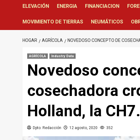
ELEVACIÓN
ENERGIA
FINANCIACION
FORE
MOVIMIENTO DE TIERRAS
NEUMÁTICOS
OBR
HOGAR
AGRÍCOLA
NOVEDOSO CONCEPTO DE COSECHA
AGRÍCOLA
Industry Data
Novedoso conc
cosechadora cr
Holland, la CH7
Dpto. Redacción
12 agosto, 2020
352