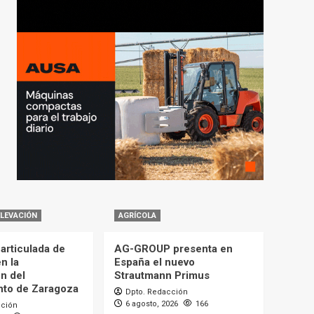
ELEVACIÓN
AGRÍCOLA
articulada de
AG-GROUP presenta en
n la
España el nuevo
n del
Strautmann Primus
to de Zaragoza
Dpto. Redacción
6 agosto, 2026
166
cción