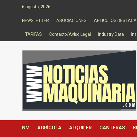
Saltar
6 agosto, 2026
al
contenido
NEWSLETTER
ASOCIACIONES
ARTICULOS DESTAC
TARIFAS
Contacto/Aviso Legal
Industry Data
Ins
NM
AGRÍCOLA
ALQUILER
CANTERAS
B