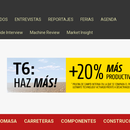
ADOS
ENTREVISTAS
REPORTAJES
FERIAS
AGENDA
ide Interview
Machine Review
Market Insight
IOMASA
CARRETERAS
COMPONENTES
CONSTRUC