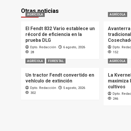
Otras noticias
AGRÍCOLA
AGRÍCOLA
El Fendt 832 Vario establece un
Avanterra 
récord de eficiencia en la
tradiciona
prueba DLG
Cosechado
Dpto. Redacción
6 agosto, 2026
Dpto. Reda
28
152
AGRÍCOLA
FORESTAL
AGRÍCOLA
Un tractor Fendt convertido en
La Kverne
vehículo de extinción
maximiza l
cultivos
Dpto. Redacción
5 agosto, 2026
302
Dpto. Reda
246