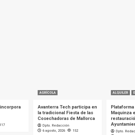
AGRÍCOLA
ALQUILER
incorpora
Avanterra Tech participa en
Plataforma 
la tradicional Fiesta de las
Maquinza e
Cosechadoras de Mallorca
restauració
Ayuntamien
117
Dpto. Redacción
6 agosto, 2026
152
Dpto. Reda