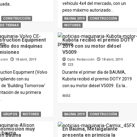
vehículo 4x4 del mercado, con un
uada...
peso máximo autorizado...
CONSTRUCCIÓN
BAUMA 2019
CONSTRUCCIÓN
MÁS
DE TIERRAS
MOTORES
struction Equipment
Kubota recibió el premio DOTY
tado dos máquinas
2019 con su motor diésel
misiones
V5009
cción
18 abril, 2019
Dpto. Redacción
18 abril, 2019
223
ruction Equipment (Volvo
Durante el primer día de BAUMA,
mpliendo con su
Kubota recibió el premio DOTY 2019
de ‘Building Tomorrow’
con su motor diésel V5009 . Es la...
ntación de su primera
MÁS
.
GRUPOS
MOTORES
BAUMA 2019
CONSTRUCCIÓN
ransmission muy
En Bauma, Metalgalante
en Bauma
presenta en primicia la