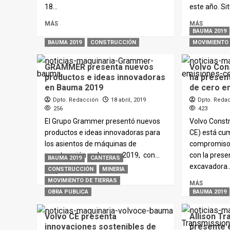
18...
este año. Sit
MÁS
MÁS
BAUMA 2019
BAUMA 2019
CONSTRUCCIÓN
MOVIMIENTO 
GRAMMER presenta nuevos
Volvo Con
productos e ideas innovadoras
ha presen
en Bauma 2019
de cero e
Dpto. Redacción
18 abril, 2019
Dpto. Reda
256
423
El Grupo Grammer presentó nuevos
Volvo Const
productos e ideas innovadoras para
CE) está cu
los asientos de máquinas de
compromiso 
construcción en bauma 2019, con...
con la prese
BAUMA 2019
CANTERAS
excavadora..
CONSTRUCCIÓN
MINERIA
MÁS
MOVIMIENTO DE TIERRAS
MÁS
OBRA PUBLICA
BAUMA 2019
Volvo CE presenta
Allison T
innovaciones sostenibles de
presente 