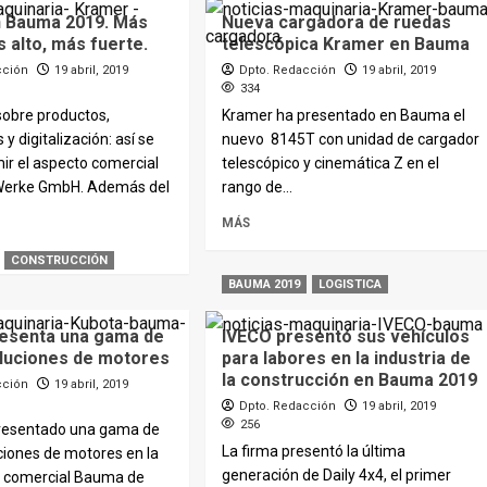
 Bauma 2019. Más
Nueva cargadora de ruedas
s alto, más fuerte.
telescópica Kramer en Bauma
cción
19 abril, 2019
Dpto. Redacción
19 abril, 2019
334
obre productos,
Kramer ha presentado en Bauma el
y digitalización: así se
nuevo 8145T con unidad de cargador
ir el aspecto comercial
telescópico y cinemática Z en el
Werke GmbH. Además del
rango de...
MÁS
CONSTRUCCIÓN
BAUMA 2019
LOGISTICA
resenta una gama de
IVECO presentó sus vehículos
luciones de motores
para labores en la industria de
la construcción en Bauma 2019
cción
19 abril, 2019
Dpto. Redacción
19 abril, 2019
256
resentado una gama de
La firma presentó la última
ciones de motores en la
generación de Daily 4x4, el primer
ia comercial Bauma de