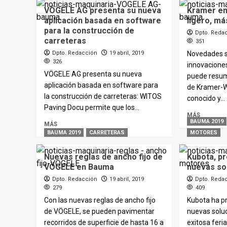
VÖGELE AG presenta su nueva
Kramer en
aplicación basada en software
ligero, má
para la construcción de
Dpto. Reda
carreteras
351
Dpto. Redacción
19 abril, 2019
Novedades s
326
innovaciones 
VÖGELE AG presenta su nueva
puede resum
aplicación basada en software para
de Kramer-
la construcción de carreteras: WITOS
conocido y...
Paving Docu permite que los...
MÁS
BAUMA 2019
MÁS
BAUMA 2019
CARRETERAS
MOTORES
Nuevas reglas de ancho fijo de
Kubota, p
VÖGELE en Bauma
nuevas so
Dpto. Redacción
19 abril, 2019
Dpto. Reda
279
409
Con las nuevas reglas de ancho fijo
Kubota ha p
de VÖGELE, se pueden pavimentar
nuevas solu
recorridos de superficie de hasta 16 a
exitosa fer