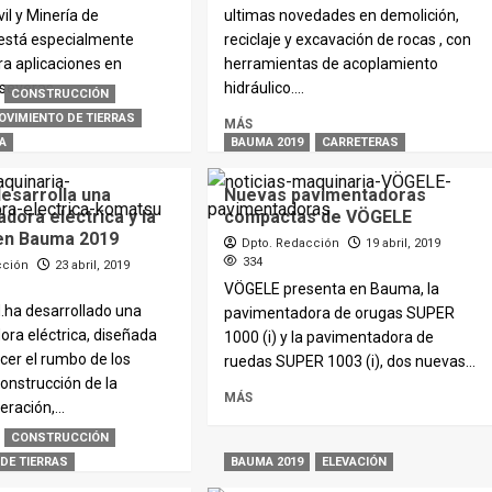
vil y Minería de
ultimas novedades en demolición,
 está especialmente
reciclaje y excavación de rocas , con
ra aplicaciones en
herramientas de acoplamiento
severas...
hidráulico....
CONSTRUCCIÓN
OVIMIENTO DE TIERRAS
MÁS
A
BAUMA 2019
CARRETERAS
esarrolla una
Nuevas pavimentadoras
dora eléctrica y la
compactas de VÖGELE
en Bauma 2019
Dpto. Redacción
19 abril, 2019
334
cción
23 abril, 2019
VÖGELE presenta en Bauma, la
.ha desarrollado una
pavimentadora de orugas SUPER
ra eléctrica, diseñada
1000 (i) y la pavimentadora de
cer el rumbo de los
ruedas SUPER 1003 (i), dos nuevas...
onstrucción de la
MÁS
ración,...
CONSTRUCCIÓN
DE TIERRAS
BAUMA 2019
ELEVACIÓN