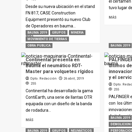
el certamen
Desde su nueva ubicación en el stand
tuvo lugar del
FN 817, CASE Construction
MÁS
Equipment presentó su nuevo Club
de Operadores en bauma...
BAUMA 2019
GRUPOS
MINERIA
MÁS
MOVIMIENTO DE TIERRAS
OBRA PUBLICA
BAUMA 2019
Continental presenta en
PALFINGER
Bauma el neumático RDT-
últimos de
Master para volquetes rígidos
innovacion
y el servic
Dpto. Redacción
26 abril, 2019
255
Dpto. Reda
255
Continental ha desarrollado la gama
PALFINGER 
ContiEarth, una serie de llantas OTR
con los últi
equipada con un diseño de la banda
innovaciones
de rodadura...
digitalización
BAUMA 2019
MÁS
DEMOLICION 
MÁS
BAUMA 2019
GRUPOS
NEUMÁTICOS
PERFORACIO