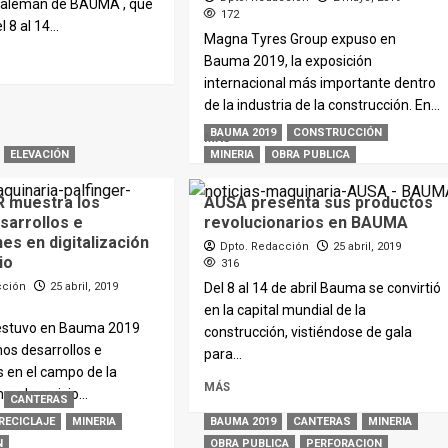
 alemán de BAUMA , que
172
 8 al 14...
Magna Tyres Group expuso en
Bauma 2019, la exposición
internacional más importante dentro
de la industria de la construcción. En...
BAUMA 2019
CONSTRUCCIÓN
MÁS
ELEVACIÓN
MINERIA
OBRA PUBLICA
 muestra los
AUSA presenta sus productos
sarrollos e
revolucionarios en BAUMA
es en digitalización
Dpto. Redacción
25 abril, 2019
io
316
cción
25 abril, 2019
Del 8 al 14 de abril Bauma se convirtió
en la capital mundial de la
estuvo en Bauma 2019
construcción, vistiéndose de gala
mos desarrollos e
para...
 en el campo de la
MÁS
 y el servicio...
CANTERAS
RECICLAJE
MINERIA
BAUMA 2019
CANTERAS
MINERIA
N
OBRA PUBLICA
PERFORACION