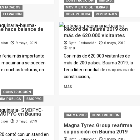
CONSTRUCCIÓN
MINERIA
DESTACADOS
MOVIMIENTO DE TIERRAS
MÁS
ELEVACIÓN
OBRA PUBLICA
REPORTAJES
ne hace balance de
Récord de Bauma 2019 con
más de 620.000 visitantes
cción
9 mayo, 2019
Dpto. Redacción
6 mayo, 2019
310
a feria más importante
Con más de 620,000 visitantes de
de maquinaria se pueden
más de 200 países, Bauma 2019, la
re muchas lecturas, en
feria líder mundial de maquinaria de
.
construcción,...
MÁS
CONSTRUCCIÓN
BRA PUBLICA
SMOPYC
 SMOPYC en Bauma
BAUMA 2019
CONSTRUCCIÓN
cción
3 mayo, 2019
Magna Tyres Group reafirma
su posición en Bauma 2019
 contó con un stand en
Dpto. Redacción
2 mayo, 2019