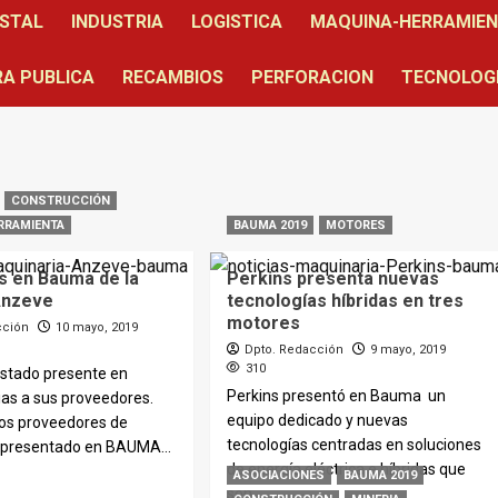
STAL
INDUSTRIA
LOGISTICA
MAQUINA-HERRAMIE
A PUBLICA
RECAMBIOS
PERFORACION
TECNOLOG
CONSTRUCCIÓN
RRAMIENTA
BAUMA 2019
MOTORES
 en Bauma de la
Perkins presenta nuevas
Anzeve
tecnologías híbridas en tres
motores
cción
10 mayo, 2019
Dpto. Redacción
9 mayo, 2019
310
stado presente en
Perkins presentó en Bauma un
as a sus proveedores.
equipo dedicado y nuevas
los proveedores de
tecnologías centradas en soluciones
presentado en BAUMA...
de energía eléctrica e híbridas que
ASOCIACIONES
BAUMA 2019
son...