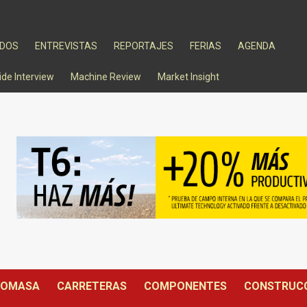
ADOS
ENTREVISTAS
REPORTAJES
FERIAS
AGENDA
ide Interview
Machine Review
Market Insight
IOMASA
CARRETERAS
COMPONENTES
CONSTRUC