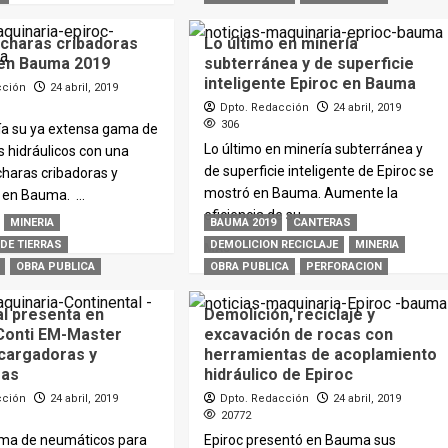
charas cribadoras
Lo último en minería
 en Bauma 2019
subterránea y de superficie
inteligente Epiroc en Bauma
cción
24 abril, 2019
Dpto. Redacción
24 abril, 2019
306
ía su ya extensa gama de
Lo último en minería subterránea y
 hidráulicos con una
de superficie inteligente de Epiroc se
haras cribadoras y
mostró en Bauma. Aumente la
 en Bauma. ...
eficiencia de su...
MINERIA
BAUMA 2019
CANTERAS
DE TIERRAS
DEMOLICION RECICLAJE
MINERIA
MÁS
OBRA PUBLICA
OBRA PUBLICA
PERFORACION
al presenta en
Demolición, reciclaje y
Conti EM-Master
excavación de rocas con
 cargadoras y
herramientas de acoplamiento
ras
hidráulico de Epiroc
cción
24 abril, 2019
Dpto. Redacción
24 abril, 2019
20772
ma de neumáticos para
Epiroc presentó en Bauma sus