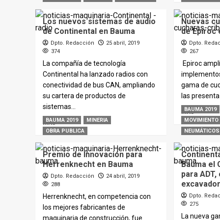
Los nuevos sistemas de audio
Nuevas cu
de Continental en Bauma
de Epiroc
Dpto. Redacción
25 abril, 2019
Dpto. Reda
374
267
La compañía de tecnología
Epiroc ampl
Continental ha lanzado radios con
implementos
conectividad de bus CAN, ampliando
gama de cuc
su cartera de productos de
las presenta
sistemas...
BAUMA 2019
MÁS
BAUMA 2019
MINERIA
MOVIMIENTO 
MÁS
OBRA PUBLICA
NEUMÁTICOS
Premio de Innovación para
Continent
Herrenknecht en Bauma
Bauma el 
para ADT,
Dpto. Redacción
24 abril, 2019
excavado
288
Herrenknecht, en competencia con
Dpto. Reda
275
los mejores fabricantes de
La nueva ga
maquinaria de construcción, fue