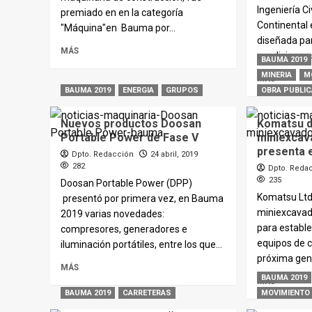
Ingeniería Ci
premiado en en la categoría
Continental
"Máquina"en Bauma por...
diseñada pa
MÁS
condiciones 
BAUMA 2019
MINERIA
M
MÁS
BAUMA 2019
ENERGIA
GRUPOS
OBRA PUBLIC
Nuevos productos Doosan
Komatsu d
Portable Power de Fase V
miniexcava
presenta 
Dpto. Redacción
24 abril, 2019
282
Dpto. Reda
235
Doosan Portable Power (DPP)
Komatsu Ltd
presentó por primera vez, en Bauma
miniexcavado
2019 varias novedades:
para estable
compresores, generadores e
equipos de c
iluminación portátiles, entre los que...
próxima gene
MÁS
BAUMA 2019
MÁS
BAUMA 2019
CARRETERAS
MOVIMIENTO 