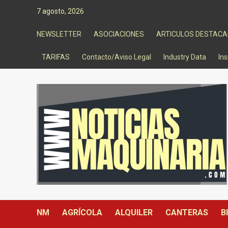
Saltar
7 agosto, 2026
al
contenido
NEWSLETTER
ASOCIACIONES
ARTICULOS DESTAC
TARIFAS
Contacto/Aviso Legal
Industry Data
Ins
NM
AGRÍCOLA
ALQUILER
CANTERAS
B