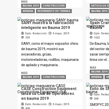
MÁS
BAUMA 2019
CONSTRUCCIÓN
ARTICULOS 
MINERIA
MOVIMIENTO DE TIERRAS
BAUMA 2019
SANY muestra la fabricación
Spain Cra
inteligente en Bauma 2019
Bauma
Dpto. Redacción
9 mayo, 2019
Dpto. Reda
293
1022
SANY, como el mayor expositor chino
De Bauma, l
de bauma 2019, mostró sus
del sector 
excavadoras, grúas,
sacar siemp
motoniveladoras, rodillos, maquinaria
linea con el..
de apilado y maquinaria...
MÁS
BAUMA 2019
MÁS
BAUMA 2019
CONSTRUCCIÓN
MINERIA
O
CASE Construction Equipment
Éxito de
lanza su Club de Operadores
Dpto. Reda
en bauma 2019
268
Dpto. Redacción
3 mayo, 2019
SMOPYC 2020
458