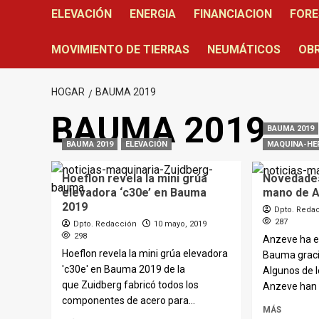
ELEVACIÓN
ENERGIA
FINANCIACION
FORE
MOVIMIENTO DE TIERRAS
NEUMÁTICOS
OBR
HOGAR
BAUMA 2019
BAUMA 2019
BAUMA 2019
BAUMA 2019
ELEVACIÓN
MAQUINA-HE
Hoeflon revela la mini grúa
Novedades
elevadora ‘c30e’ en Bauma
mano de 
2019
Dpto. Reda
287
Dpto. Redacción
10 mayo, 2019
298
Anzeve ha e
Hoeflon revela la mini grúa elevadora
Bauma graci
'c30e' en Bauma 2019 de la
Algunos de 
que Zuidberg fabricó todos los
Anzeve han 
componentes de acero para...
MÁS