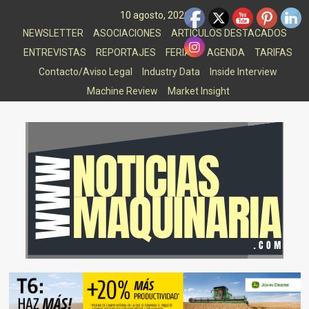
Saltar
10 agosto, 2026
al
NEWSLETTER
ASOCIACIONES
ARTICULOS DESTACADOS
contenido
ENTREVISTAS
REPORTAJES
FERIAS
AGENDA
TARIFAS
Contacto/Aviso Legal
Industry Data
Inside Interview
Machine Review
Market Insight