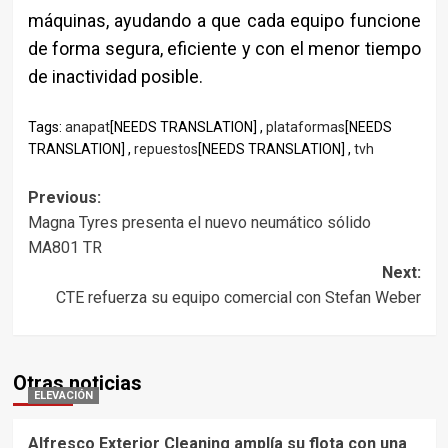
máquinas, ayudando a que cada equipo funcione
de forma segura, eficiente y con el menor tiempo
de inactividad posible.
Tags:
anapat
[NEEDS TRANSLATION] ,
plataformas
[NEEDS
TRANSLATION] ,
repuestos
[NEEDS TRANSLATION] ,
tvh
Post
Previous:
Magna Tyres presenta el nuevo neumático sólido
navigation
MA801 TR
Next:
CTE refuerza su equipo comercial con Stefan Weber
Otras noticias
ELEVACIÓN
Alfresco Exterior Cleaning amplía su flota con una