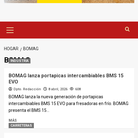
Menú
principal
HOGAR
BOMAG
BOMAG
INDUSTRIA
BOMAG lanza portapicas intercambiables BMS 15
EVO
Dpto. Redacción
8 abril, 2026
608
BOMAG lanza la nueva generación de portapicas
intercambiables BMS 15 EVO para fresadoras en frío. BOMAG
presenta el BMS 15...
MÁS
CARRETERAS