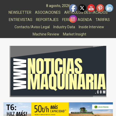
Saltar
8 agosto, 2026
al
NEWSLETTER
ASOCIACIONES
ARTICULOS DESTACADOS
contenido
ENTREVISTAS
REPORTAJES
FERIAS
AGENDA
TARIFAS
Contacto/Aviso Legal
Industry Data
Inside Interview
Machine Review
Market Insight