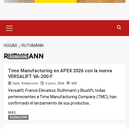
Menú
principal
HOGAR
RUTHMANN
RUTHMANN
ELEVACIÓN
Time Manufacturing en APEX 2026 con la nueva
VERSALIFT VA-200-F
Dpto. Redacción
3 junio, 2026
600
Versalift, France Elévateur, Ruthmann y Bluelift, todas
pertenecientes a Time Manufacturing Company (TMC), han
confirmado el lanzamiento de sus productos...
MÁS
ELEVACIÓN