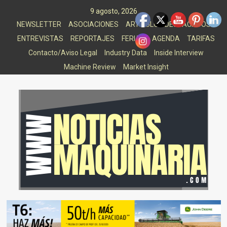
Saltar
9 agosto, 2026
al
NEWSLETTER
ASOCIACIONES
ARTICULOS DESTACADOS
contenido
ENTREVISTAS
REPORTAJES
FERIAS
AGENDA
TARIFAS
Contacto/Aviso Legal
Industry Data
Inside Interview
Machine Review
Market Insight