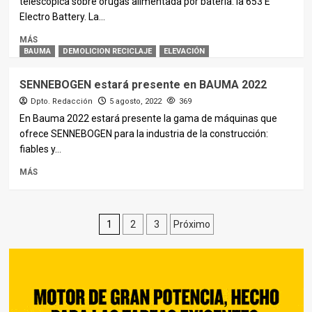
telescópica sobre orugas alimentada por batería: la 653 E
Electro Battery. La...
MÁS
BAUMA
DEMOLICION RECICLAJE
ELEVACIÓN
SENNEBOGEN estará presente en BAUMA 2022
Dpto. Redacción
5 agosto, 2022
369
En Bauma 2022 estará presente la gama de máquinas que
ofrece SENNEBOGEN para la industria de la construcción:
fiables y...
MÁS
Paginación
1
2
3
Próximo
de
entradas