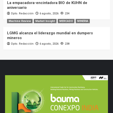
La empacadora-encintadora BIO de KUHN de
aniversario
Dpto. Redacción
6 agosto, 2026
234
Machine Review
Market Insight
MERCADO
MINERIA
LGMG alcanza el liderazgo mundial en dumpers
mineros
Dpto. Redacción
6 agosto, 2026
238