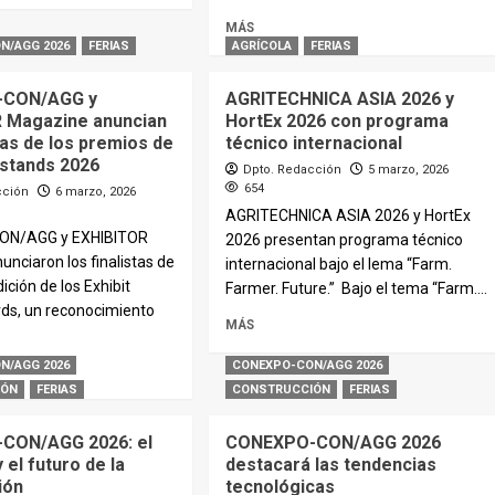
MÁS
N/AGG 2026
FERIAS
AGRÍCOLA
FERIAS
-CON/AGG y
AGRITECHNICA ASIA 2026 y
 Magazine anuncian
HortEx 2026 con programa
stas de los premios de
técnico internacional
 stands 2026
Dpto. Redacción
5 marzo, 2026
654
cción
6 marzo, 2026
AGRITECHNICA ASIA 2026 y HortEx
ON/AGG y EXHIBITOR
2026 presentan programa técnico
nciaron los finalistas de
internacional bajo el lema “Farm.
ición de los Exhibit
Farmer. Future.” Bajo el tema “Farm....
ds, un reconocimiento
MÁS
N/AGG 2026
CONEXPO-CON/AGG 2026
IÓN
FERIAS
CONSTRUCCIÓN
FERIAS
CON/AGG 2026: el
CONEXPO-CON/AGG 2026
 el futuro de la
destacará las tendencias
ión
tecnológicas