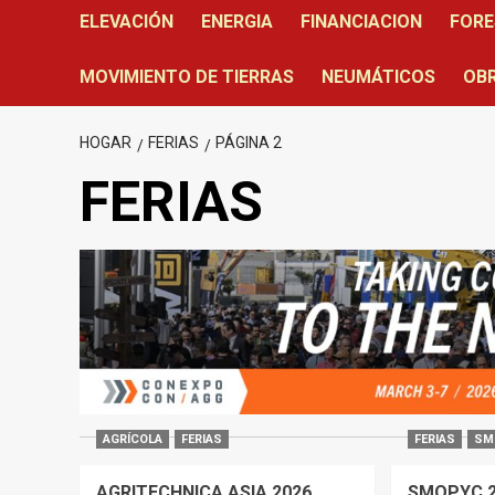
ELEVACIÓN
ENERGIA
FINANCIACION
FORE
MOVIMIENTO DE TIERRAS
NEUMÁTICOS
OBR
HOGAR
FERIAS
PÁGINA 2
FERIAS
AGRÍCOLA
FERIAS
FERIAS
SM
AGRITECHNICA ASIA 2026
SMOPYC 20