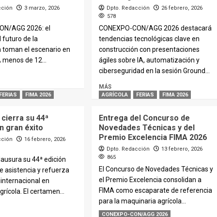
cción
3 marzo, 2026
Dpto. Redacción
26 febrero, 2026
578
N/AGG 2026: el
CONEXPO-CON/AGG 2026 destacará
 futuro de la
tendencias tecnológicas clave en
n toman el escenario en
construcción con presentaciones
 menos de 12...
ágiles sobre IA, automatización y
ciberseguridad en la sesión Ground...
MÁS
FERIAS
FIMA 2026
AGRÍCOLA
FERIAS
FIMA 2026
cierra su 44ª
Entrega del Concurso de
n gran éxito
Novedades Técnicas y del
Premio Excelencia FIMA 2026
cción
16 febrero, 2026
Dpto. Redacción
13 febrero, 2026
865
ausura su 44ª edición
El Concurso de Novedades Técnicas y
e asistencia y refuerza
el Premio Excelencia consolidan a
 internacional en
FIMA como escaparate de referencia
grícola. El certamen...
para la maquinaria agrícola...
CONEXPO-CON/AGG 2026