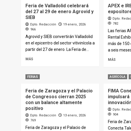
Feria de Valladolid celebrará
APEX e IRE
del 27 al 29 de enero Agrovid y
expositor
SIEB
Dpto. Reda
782
Dpto. Redacción
19 enero, 2026
966
Las ferias A
Agrovid y SIEB convertirán Valladolid
Rental Exhib
en el epicentro del sector vitivinícola a
más de 150 
partir del 27 de enero. La Feria de...
a seis meses
MÁS
MÁS
FERIAS
AGRÍCOLA
Feria de Zaragoza y el Palacio
FIMA Cone
de Congresos cierran 2025
impulsará 
con un balance altamente
innovació
positivo
Dpto. Reda
904
Dpto. Redacción
13 enero, 2026
769
Feria de Za
Feria de Zaragoza y el Palacio de
Conecta Tal