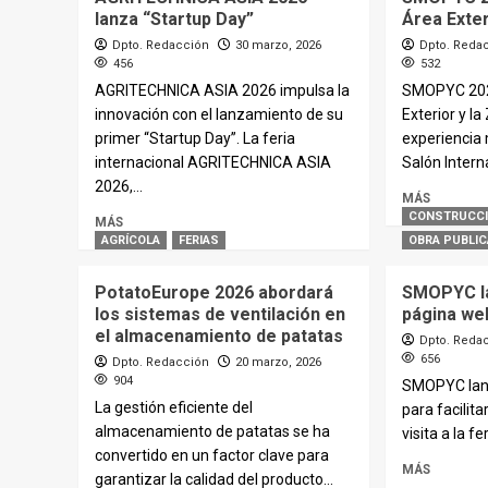
lanza “Startup Day”
Área Exte
Dpto. Redacción
30 marzo, 2026
Dpto. Reda
456
532
AGRITECHNICA ASIA 2026 impulsa la
SMOPYC 202
innovación con el lanzamiento de su
Exterior y l
primer “Startup Day”. La feria
experiencia 
internacional AGRITECHNICA ASIA
Salón Interna
2026,...
MÁS
CONSTRUCC
MÁS
AGRÍCOLA
FERIAS
OBRA PUBLIC
PotatoEurope 2026 abordará
SMOPYC l
los sistemas de ventilación en
página we
el almacenamiento de patatas
Dpto. Reda
656
Dpto. Redacción
20 marzo, 2026
904
SMOPYC lan
La gestión eficiente del
para facilita
almacenamiento de patatas se ha
visita a la f
convertido en un factor clave para
MÁS
garantizar la calidad del producto...