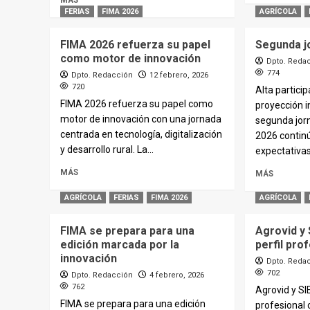
MÁS
FERIAS
FIMA 2026
AGRÍCOLA
FIMA 2026 refuerza su papel
Segunda j
como motor de innovación
Dpto. Reda
774
Dpto. Redacción
12 febrero, 2026
720
Alta partici
FIMA 2026 refuerza su papel como
proyección i
motor de innovación con una jornada
segunda jor
centrada en tecnología, digitalización
2026 contin
y desarrollo rural. La...
expectativas
MÁS
MÁS
AGRÍCOLA
FERIAS
FIMA 2026
AGRÍCOLA
FIMA se prepara para una
Agrovid y 
edición marcada por la
perfil pro
innovación
Dpto. Reda
702
Dpto. Redacción
4 febrero, 2026
762
Agrovid y SI
FIMA se prepara para una edición
profesional