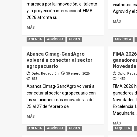
marcada por la innovación, el talento
visitantes e
y la proyección internacional. FIMA
Agrovid y el 
2026 afronta su...
MÁS
MÁS
AGENDA
AGRÍCOLA
FERIAS
AGRÍCOLA
Abanca Cimag-GandAgro
FIMA 2026
volverá a conectar al sector
ganadores
agropecuario
Novedade
Dpto. Redacción
30 enero, 2026
Dpto. Reda
835
1459
Abanca Cimag-GandAgro volverá a
FIMA 2026 h
conectar al sector agropecuario con
ganadores d
las soluciones más innovadoras del
Novedades T
25 al 27 de febrero de...
Excelencia. 
Maquinaria..
MÁS
MÁS
AGENDA
AGRÍCOLA
FERIAS
ALQUILER