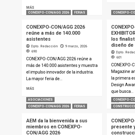
MÁS
CONEXPO-CON/AGG 2026
FERIAS
CONEXPO-CO
CONEXPO-CON/AGG 2026
CONEXPO
reúne a más de 140.000
EXHIBITOR
asistentes
los finali
diseño de
Dpto. Redacción
9 marzo, 2026
690
Dpto. Reda
601
CONEXPO-CON/AGG 2026 reúne a
CONEXPO-C
más de 140.000 asistentes y muestra
Magazine anu
el impulso innovador de la industria.
la primera ed
La mayor feria de...
Design Awar
MÁS
que busca...
ASOCIACIONES
CONEXPO-CO
MÁS
CONEXPO-CON/AGG 2026
FERIAS
CONSTRUCC
AEM da la bienvenida a sus
CONEXPO-
miembros en CONEXPO-
presente y
CON/AGG 2026
construcc