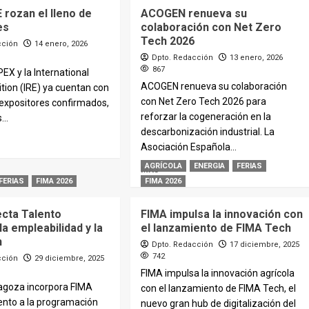
 rozan el lleno de
ACOGEN renueva su
es
colaboración con Net Zero
Tech 2026
cción
14 enero, 2026
Dpto. Redacción
13 enero, 2026
867
PEX y la International
ACOGEN renueva su colaboración
ition (IRE) ya cuentan con
con Net Zero Tech 2026 para
expositores confirmados,
reforzar la cogeneración en la
...
descarbonización industrial. La
Asociación Española...
AGRÍCOLA
ENERGIA
FERIAS
MÁS
FERIAS
FIMA 2026
FIMA 2026
cta Talento
FIMA impulsa la innovación con
la empleabilidad y la
el lanzamiento de FIMA Tech
n
Dpto. Redacción
17 diciembre, 2025
742
cción
29 diciembre, 2025
FIMA impulsa la innovación agrícola
ragoza incorpora FIMA
con el lanzamiento de FIMA Tech, el
ento a la programación
nuevo gran hub de digitalización del