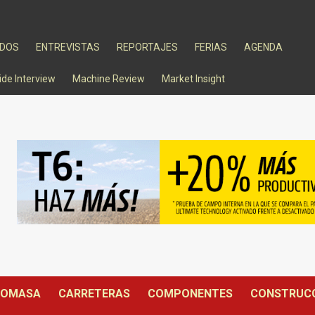
ADOS
ENTREVISTAS
REPORTAJES
FERIAS
AGENDA
ide Interview
Machine Review
Market Insight
IOMASA
CARRETERAS
COMPONENTES
CONSTRUC