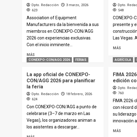
Dpto. Redacción
3 marzo, 2026
Dpto. Reda
623
548
Association of Equipment
CONEXPO-CO
Manufacturers da la bienvenida a sus
presente y el
miembros en CONEXPO-CON/AGG
construcció
2026 con experiencias exclusivas.
Las Vegas. A
Con el inicio inminente...
MÁS
MÁS
CONEXPO-CON/AGG 2026
FERIAS
AGRÍCOLA
La app oficial de CONEXPO-
FIMA 2026 
CON/AGG 2026 para planificar
edición co
la feria
Dpto. Reda
760
Dpto. Redacción
18 febrero, 2026
624
FIMA 2026 cl
Con CONEXPO-CON/AGG a punto de
con récord d
celebrarse (3–7 de marzo en Las
su liderazgo
Vegas), los organizadores animan a
innovación a
los asistentes a descargar...
MÁS