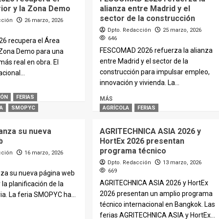
rior y la Zona Demo
alianza entre Madrid y el
sector de la construcción
cción
26 marzo, 2026
Dpto. Redacción
25 marzo, 2026
646
6 recupera el Área
FESCOMAD 2026 refuerza la alianza
a Zona Demo para una
entre Madrid y el sector de la
más real en obra. El
construcción para impulsar empleo,
cional...
innovación y vivienda. La...
IÓN
FERIAS
MÁS
A
SMOPYC
AGRÍCOLA
FERIAS
anza su nueva
AGRITECHNICA ASIA 2026 y
b
HortEx 2026 presentan
programa técnico
cción
16 marzo, 2026
Dpto. Redacción
13 marzo, 2026
669
za su nueva página web
AGRITECHNICA ASIA 2026 y HortEx
r la planificación de la
2026 presentan un amplio programa
eria. La feria SMOPYC ha...
técnico internacional en Bangkok. Las
ferias AGRITECHNICA ASIA y HortEx...