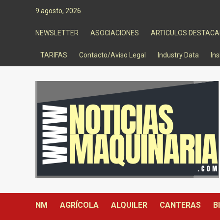
Saltar
9 agosto, 2026
al
contenido
NEWSLETTER
ASOCIACIONES
ARTICULOS DESTAC
TARIFAS
Contacto/Aviso Legal
Industry Data
Ins
NM
AGRÍCOLA
ALQUILER
CANTERAS
B