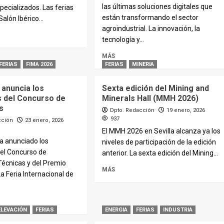
las últimas soluciones digitales que
specializados. Las ferias
están transformando el sector
Salón Ibérico...
agroindustrial. La innovación, la
tecnología y...
MÁS
FERIAS
FIMA 2026
FERIAS
MINERIA
 anuncia los
Sexta edición del Mining and
 del Concurso de
Minerals Hall (MMH 2026)
s
Dpto. Redacción
19 enero, 2026
937
cción
23 enero, 2026
El MMH 2026 en Sevilla alcanza ya los
a anunciado los
niveles de participación de la edición
el Concurso de
anterior. La sexta edición del Mining...
écnicas y del Premio
MÁS
La Feria Internacional de
.
ELEVACIÓN
FERIAS
ENERGIA
FERIAS
INDUSTRIA