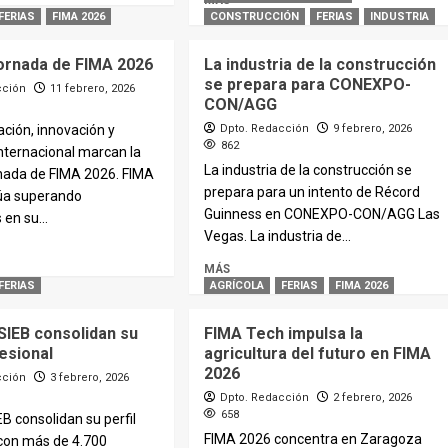
MÁS
FERIAS
FIMA 2026
CONSTRUCCIÓN
FERIAS
INDUSTRIA
ornada de FIMA 2026
La industria de la construcción
se prepara para CONEXPO-
cción
11 febrero, 2026
CON/AGG
pación, innovación y
Dpto. Redacción
9 febrero, 2026
862
nternacional marcan la
La industria de la construcción se
nada de FIMA 2026. FIMA
prepara para un intento de Récord
úa superando
Guinness en CONEXPO-CON/AGG Las
 en su...
Vegas. La industria de...
MÁS
FERIAS
AGRÍCOLA
FERIAS
FIMA 2026
SIEB consolidan su
FIMA Tech impulsa la
fesional
agricultura del futuro en FIMA
2026
cción
3 febrero, 2026
Dpto. Redacción
2 febrero, 2026
658
EB consolidan su perfil
FIMA 2026 concentra en Zaragoza
 con más de 4.700