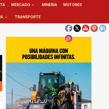
NTA
MERCADO
MINERIA
MOTORES
IA
TRANSPORTE