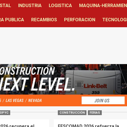
STAL
INDUSTRIA
LOGISTICA
MAQUINA-HERRAMIE
A PUBLICA
RECAMBIOS
PERFORACION
TECNOLOG
OPYC
CONSTRUCCIÓN
FERIAS
26 recupera el
FESCOMAD 2026 refuerza la