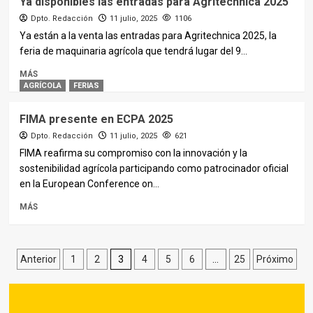
Ya disponibles las entradas para Agritechnica 2025
Dpto. Redacción
11 julio, 2025
1106
Ya están a la venta las entradas para Agritechnica 2025, la
feria de maquinaria agrícola que tendrá lugar del 9...
MÁS
AGRÍCOLA
FERIAS
FIMA presente en ECPA 2025
Dpto. Redacción
11 julio, 2025
621
FIMA reafirma su compromiso con la innovación y la
sostenibilidad agrícola participando como patrocinador oficial
en la European Conference on...
MÁS
Paginación
Anterior
1
2
3
4
5
6
…
25
Próximo
de