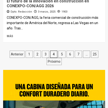
El futuro de la innovación en construcción en
CONEXPO-CON/AGG 2026
Dpto. Redacción
3 marzo, 2025
1903
CONEXPO-CON/AGG, la feria comercial de construcción más
importante de América del Norte, regresa a Las Vegas en un
año. Tras...
MÁS
Paginación
Anterior
1
2
3
4
5
6
7
…
25
Próximo
de
entradas